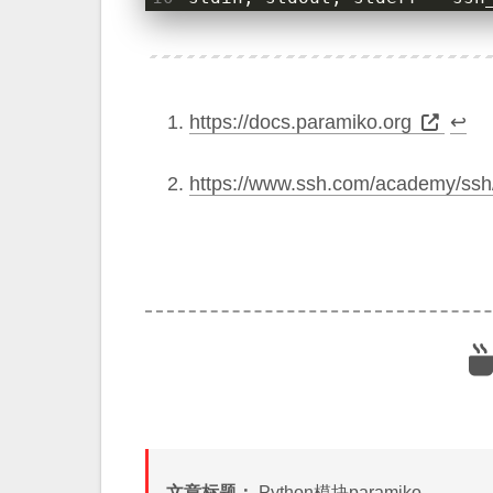
11
res
,
err
=
stdout
.
read
(),
s
12
return_msg
=
res
if
res
els
13
result
=
result
.
decode
(
enco
14
print
(
result
)
https://docs.paramiko.org
↩︎
https://www.ssh.com/academy/ssh
文章标题：
Python模块paramiko