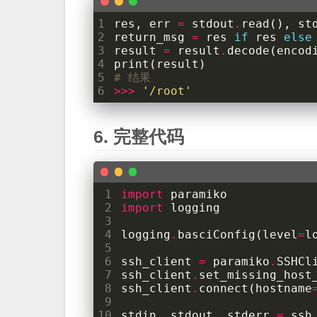
1
res
,
err
=
stdout
.
read
(),
st
2
return_msg
=
res
if
res
else
3
result
=
result
.
decode
(
encod
4
print
(
result
)
5
# 结果
6
>>>
'/root'
完整代码
 1
import
paramiko
 2
import
logging
 3
 4
logging
.
basciConfig
(
level
=
l
 5
 6
ssh_client
=
paramiko
.
SSHCl
 7
ssh_client
.
set_missing_host
 8
ssh_client
.
connect
(
hostname
 9
10
stdin
,
stdout
,
stderr
=
ssh