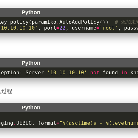
key_policy
(
paramiko
.
AutoAddPolicy
())
# 添加未
'10.10.10.10'
,
port
=
22
,
username
=
'root'
,
pass
ception
:
Server
'10.10.10.10'
not
found
in
kn
讯过程
gging
.
DEBUG
,
format
=
"
%(asctime)s
 - 
%(levelnam