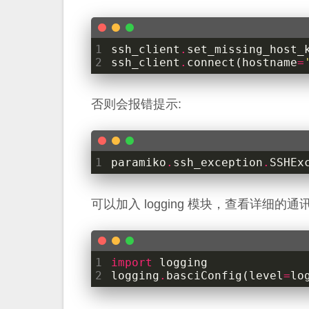
1
ssh_client
.
set_missing_host_
2
ssh_client
.
connect
(
hostname
=
否则会报错提示:
1
paramiko
.
ssh_exception
.
SSHEx
可以加入 logging 模块，查看详细的通
1
import
logging
2
logging
.
basciConfig
(
level
=
lo