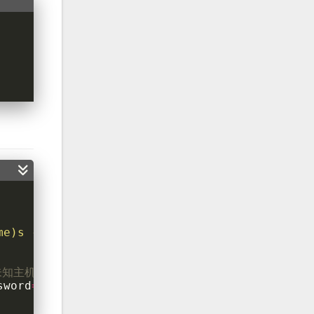
me)s
 - 
%(message)s
"
)
未知主机的 ssh 公钥
sword
=
'root'
)