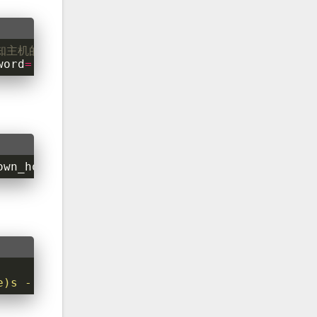
知主机的 ssh 公钥
word
=
'root'
)
own_hosts
e)s
 - 
%(message)s
"
)