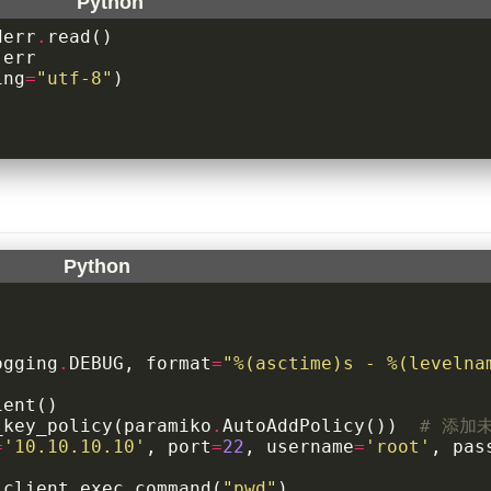
derr
.
read
()
err
ing
=
"utf-8"
)
ogging
.
DEBUG
,
format
=
"
%(asctime)s
 - 
%(levelna
ient
()
_key_policy
(
paramiko
.
AutoAddPolicy
())
# 添加
=
'10.10.10.10'
,
port
=
22
,
username
=
'root'
,
pas
_client
.
exec_command
(
"pwd"
)