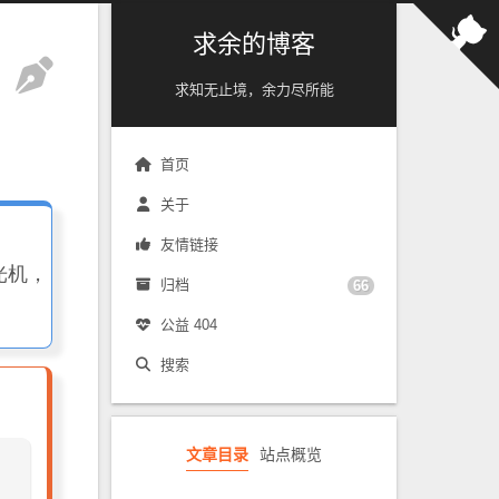
求余的博客
求知无止境，余力尽所能
首页
关于
友情链接
光机，
归档
66
公益 404
搜索
文章目录
站点概览