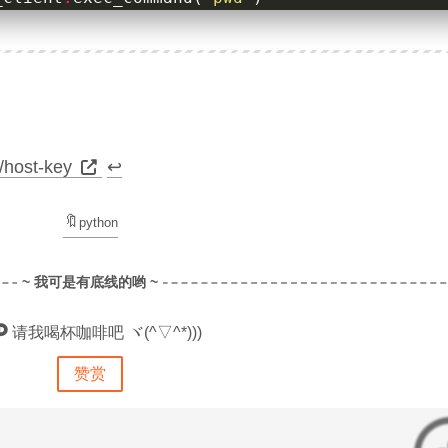
tderr
.
read
()
e
err
ding
=
"utf-8"
)
/host-key
↩︎
python
请我喝杯咖啡吧 ヾ(^▽^*)))
赞赏