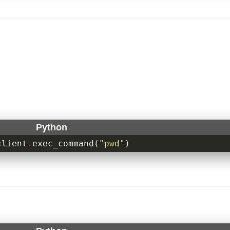
client
.
exec_command
(
"pwd"
)