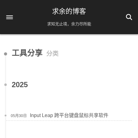
求余的博客
求知无止境，余力尽所能
首页
工具分享
分类
关于
友情链接
归档
66
2025
公益 404
Input Leap 跨平台键盘鼠标共享软件
05月30日